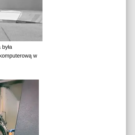
 była
ę komputerową w