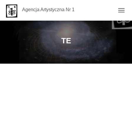
Agencja Artystyczna Nr 1
T
O
G
G
L
TE
E
N
A
V
I
G
A
T
I
O
N