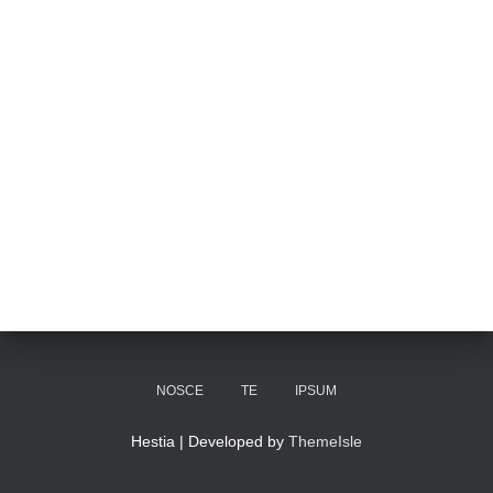
NOSCE
TE
IPSUM
Hestia | Developed by
ThemeIsle